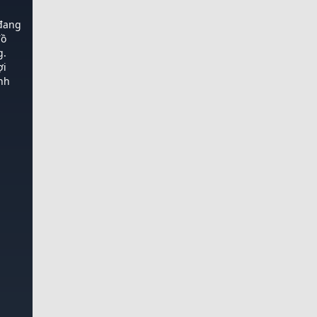
 đang
đồ
g.
ợi
ành