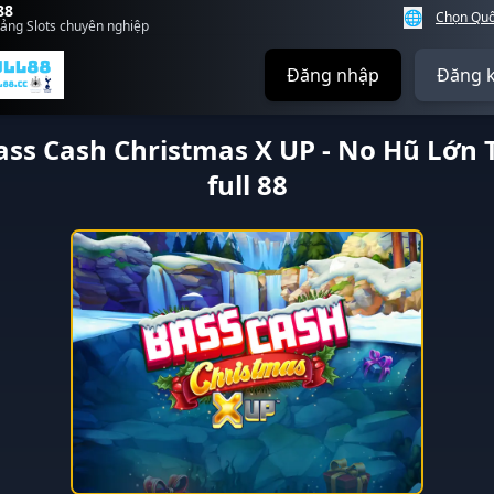
88
🌐
Chọn Quố
ảng Slots chuyên nghiệp
Đăng nhập
Đăng 
ass Cash Christmas X UP - No Hũ Lớn 
full 88