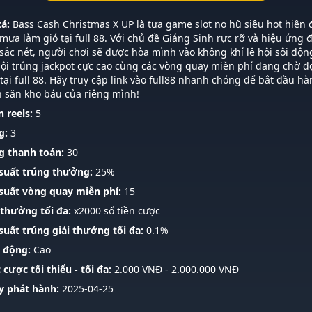
ả:
Bass Cash Christmas X UP là tựa game slot no hũ siêu hot hiện
mưa làm gió tại full 88. Với chủ đề Giáng Sinh rực rỡ và hiệu ứng 
sắc nét, người chơi sẽ được hòa mình vào không khí lễ hội sôi độn
ội trúng jackpot cực cao cùng các vòng quay miễn phí đang chờ đ
tại full 88. Hãy truy cập link vào full88 nhanh chóng để bắt đầu h
h săn kho báu của riêng mình!
 reels:
5
g:
3
g thanh toán:
30
suất trúng thưởng:
25%
suất vòng quay miễn phí:
15
 thưởng tối đa:
x2000 số tiền cược
suất trúng giải thưởng tối đa:
0.1%
 động:
Cao
cược tối thiểu - tối đa:
2.000 VNĐ - 2.000.000 VNĐ
y phát hành:
2025-04-25