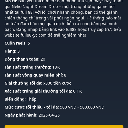
Mô tả:
Bạn yêu thích mèo? Bạn muốn thử vận may? Hãy tham
gia Neko Night Dream Drop – một trong những game hot
nhất tại full 88! Với lối chơi nhanh chóng, bạn có thể giành
chiến thắng chỉ trong vài phút ngắn ngủi. Hệ thống bảo mật
an toàn đảm bảo mọi giao dịch diễn ra công bằng và minh
bạch. Đăng nhập bằng link vào full88 hoặc truy cập trực tiếp
website full88kyc.com để trải nghiệm nhé!
Cuộn reels:
5
Hàng:
3
Dòng thanh toán:
20
Tần suất trúng thưởng:
18%
Tần suất vòng quay miễn phí:
8
Giải thưởng tối đa:
x800 tiền cược
Xác suất trúng giải thưởng tối đa:
0.1%
Biến động:
Thấp
Mức cược tối thiểu - tối đa:
500 VNĐ - 500.000 VNĐ
Ngày phát hành:
2025-04-25